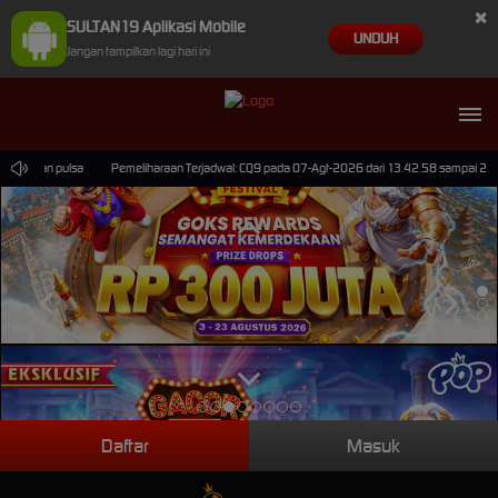
×
SULTAN19 Aplikasi Mobile
UNDUH
Jangan tampilkan lagi hari ini
allet dan pulsa
Pemeliharaan Terjadwal: CQ9 pada 07-Agt-2026 dari 13.42.58 sampai 22.00
Daftar
Masuk