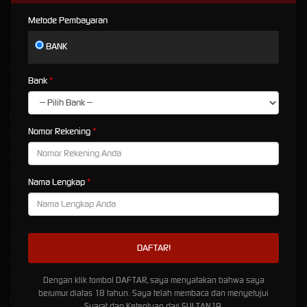
yang smooth.
Metode Pembayaran
BANK
Kebijaksanaan
Platform
Bank
Tentang SULTAN19
Promosi
Responsible Gambling
Loyalty
Nomor Rekening
Pusat Bantuan
Referral
Syarat dan Ketentuan
LINK ALTERNATIF SBOBET
Nama Lengkap
Kategori
Dukungan
Hot Games
+85589369776
Slots
Dengan klik tombol DAFTAR, saya menyatakan bahwa saya
Live Casino
berumur diatas 18 tahun. Saya telah membaca dan menyetujui
Race
Syarat dan Ketentuan dari SULTAN19.