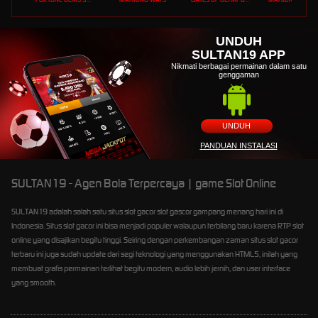
UNDUH
SULTAN19 APP
Nikmati berbagai permainan dalam satu
genggaman
UNDUH
PANDUAN INSTALASI
SULTAN19 - Agen Bola Terpercaya | game Slot Online
SULTAN19 adalah salah satu situs slot gacor slot gascor gampang menang hari ini di
Indonesia. Situs slot gacor ini bisa menjadi populer walaupun terbilang baru karena RTP slot
online yang disajikan begitu tinggi. Seiring dengan perkembangan zaman situs slot gacor
terbaru ini juga sudah update dari segi teknologi yang menggunakan HTML5, inilah yang
membuat grafis permainan terlihat begitu modern, audio lebih jernih, dan user interface
yang smooth.