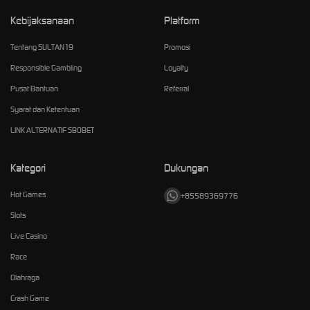
Kebijaksanaan
Platform
Tentang SULTAN19
Promosi
Responsible Gambling
Loyalty
Pusat Bantuan
Referral
Syarat dan Ketentuan
LINK ALTERNATIF SBOBET
Kategori
Dukungan
Hot Games
+85589369776
Slots
Live Casino
Race
Olahraga
Crash Game