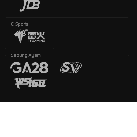
E-Sports
Sabung Ayam