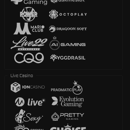
Live Casino