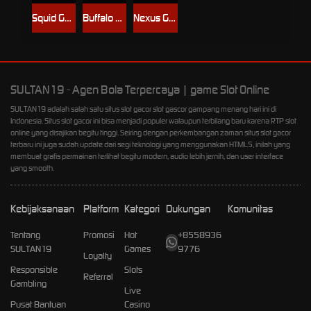
Squid Game 2: Mukunghwa
Buffalo Rush HIGHROLLER
Nexus Gift Delight
SULTAN19 - Agen Bola Terpercaya | game Slot Online
SULTAN19 adalah salah satu situs slot gacor slot gascor gampang menang hari ini di
Indonesia. Situs slot gacor ini bisa menjadi populer walaupun terbilang baru karena RTP slot
online yang disajikan begitu tinggi. Seiring dengan perkembangan zaman situs slot gacor
terbaru ini juga sudah update dari segi teknologi yang menggunakan HTML5, inilah yang
membuat grafis permainan terlihat begitu modern, audio lebih jernih, dan user interface
yang smooth.
Kebijaksanaan
Platform
Kategori
Dukungan
Komunitas
Tentang
Promosi
Hot
+8558936
SULTAN19
Games
9776
Loyalty
Responsible
Slots
Referral
Gambling
Live
Pusat Bantuan
Casino