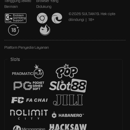
Tanggung Jawab
Browser Yang
Bermain
Didukung
©2026 SULTAN19. Hak cipta
dilindungi | 18+
Platform Penyedia Layanan
Slots