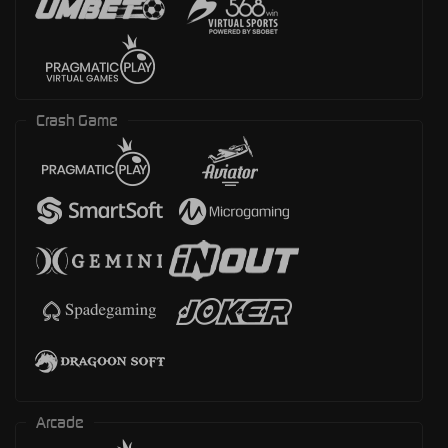
Crash Game
Arcade