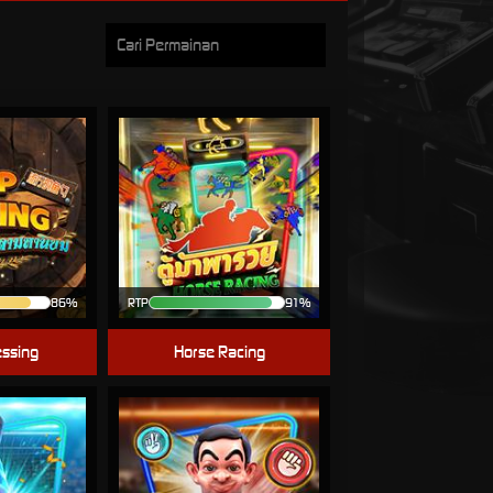
86%
RTP
91%
essing
Horse Racing