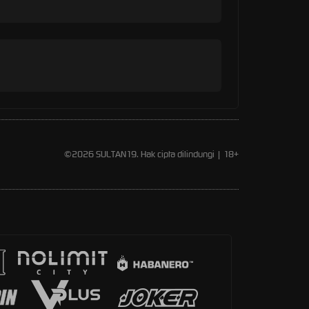
©2026 SULTAN19. Hak cipta dilindungi | 18+