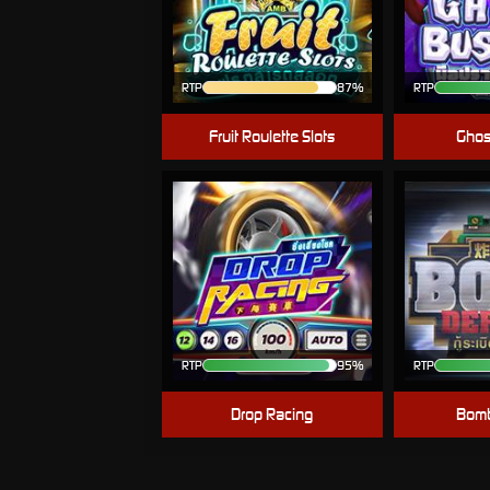
RTP
87%
RTP
Fruit Roulette Slots
Ghos
RTP
95%
RTP
Drop Racing
Bomb