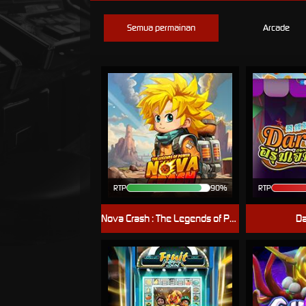
Semua permainan
Arcade
RTP
90%
RTP
Nova Crash : The Legends of Power
Da