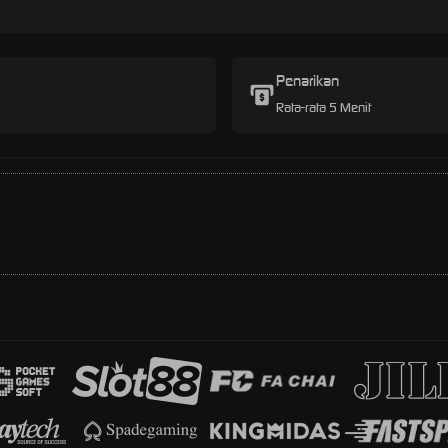
Penarikan
Rata-rata 5 Menit