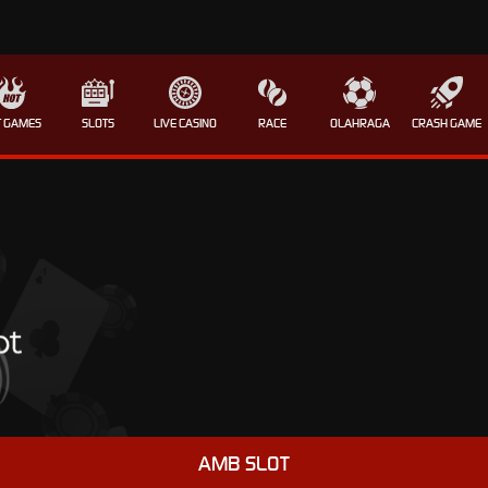
T GAMES
SLOTS
LIVE CASINO
RACE
OLAHRAGA
CRASH GAME
AMB SLOT