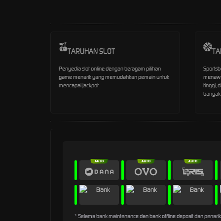
TARUHAN SLOT
TA
Penyedia slot online dengan beragam pilihan
Sportsb
game menarik yang memudahkan pemain untuk
menawar
mencapai jackpot
tinggi,
banyak 
* Selama bank maintenance dan bank offline deposit dan penarik