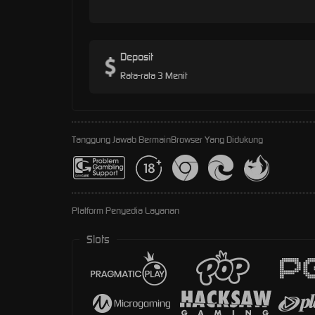
Deposit
Rata-rata 3 Menit
Tanggung Jawab Bermain
Browser Yang Didukung
Platform Penyedia Layanan
Slots