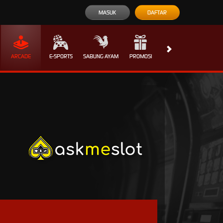
MASUK
DAFTAR
ARCADE
E-SPORTS
SABUNG AYAM
PROMOSI