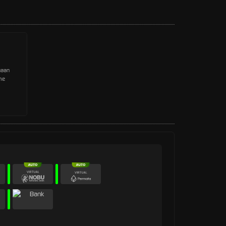
haan
ame